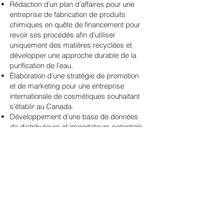
Rédaction d’un plan d’affaires pour une
entreprise de fabrication de produits
chimiques en quête de financement pour
revoir ses procédés afin d'utiliser
uniquement des matières recyclées et
développer une approche durable de la
purification de l’eau.
Élaboration d’une stratégie de promotion
et de marketing pour une entreprise
internationale de cosmétiques souhaitant
s’établir au Canada.
Développement d’une base de données
de distributeurs et importateurs potentiels
pour l’industrie des cosmétiques au
Canada.
2021
Étude de faisabilité sur l’industrie
canadienne des articles de luxe pour la
pour une entreprise de commerce
électronique et de livraison.